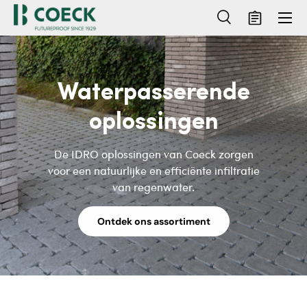
Menu
Ga naar inhoud
Zoeken
Mandje
Zoeken
Zoeken
Waterpasserende
oplossingen
De IDRO oplossingen van Coeck zorgen
voor een natuurlijke en efficiënte infiltratie
van regenwater.
Ontdek ons assortiment