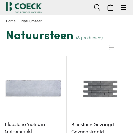
Menu
Ga naar inhoud
Zoeken
Mandje
Zoeken
Zoeken
Home
Natuursteen
Natuursteen
(8 producten)
Lijst
Raste
Bluestone Vietnam
Bluestone Gezaagd
Getrommeld
Gezandstraald