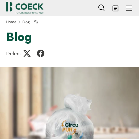
Menu
Ga naar inhoud
Zoeken
Mandje
Zoeken
Zoeken
Home
Blog
Blog
Delen: