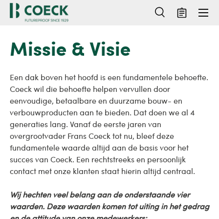
Menu
Ga naar inhoud
Zoeken
Mandje
Zoeken
Zoeken
Missie & Visie
Een dak boven het hoofd is een fundamentele behoefte.
Coeck wil die behoefte helpen vervullen door
eenvoudige, betaalbare en duurzame bouw- en
verbouwproducten aan te bieden. Dat doen we al 4
generaties lang. Vanaf de eerste jaren van
overgrootvader Frans Coeck tot nu, bleef deze
fundamentele waarde altijd aan de basis voor het
succes van Coeck. Een rechtstreeks en persoonlijk
contact met onze klanten staat hierin altijd centraal.
Wij hechten veel belang aan de onderstaande vier
waarden. Deze waarden komen tot uiting in het gedrag
en de attitude van onze medewerkers: