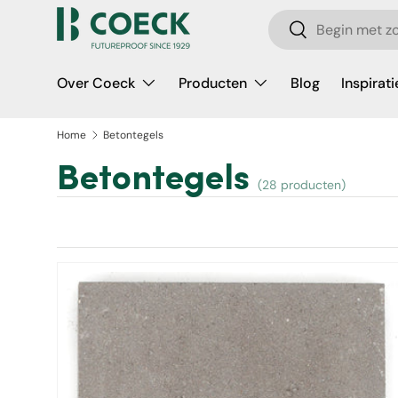
Zoeken
Ga naar inhoud
Zoeken
Over Coeck
Producten
Blog
Inspirati
Home
Betontegels
Betontegels
(28 producten)