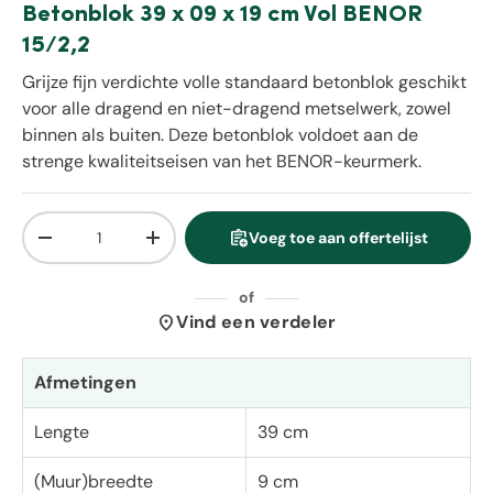
Betonblok 39 x 09 x 19 cm Vol BENOR
15/2,2
Grijze fijn verdichte volle standaard betonblok geschikt
voor alle dragend en niet-dragend metselwerk, zowel
binnen als buiten. Deze betonblok voldoet aan de
strenge kwaliteitseisen van het BENOR-keurmerk.
Aantal
assignment_add
Voeg toe aan offertelijst
Verlaag de hoeveelheid
Verhoog de hoeveelheid
of
location_on
Vind een verdeler
Afmetingen
Lengte
39 cm
(Muur)breedte
9 cm