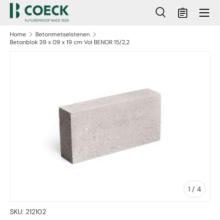
Menu
Ga naar inhoud
Zoeken
Mandje
Zoeken
Zoeken
Home
Betonmetselstenen
Betonblok 39 x 09 x 19 cm Vol BENOR 15/2,2
ct naar productinformatie
van
1
/
4
SKU:
212102