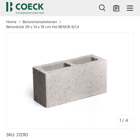
Menu
Ga naar inhoud
Zoeken
Mandje
Zoeken
Zoeken
Home
Betonmetselstenen
Betonblok 39 x 14 x 19 cm Hol BENOR 8/1,4
ct naar productinformatie
van
1
/
4
SKU:
212110