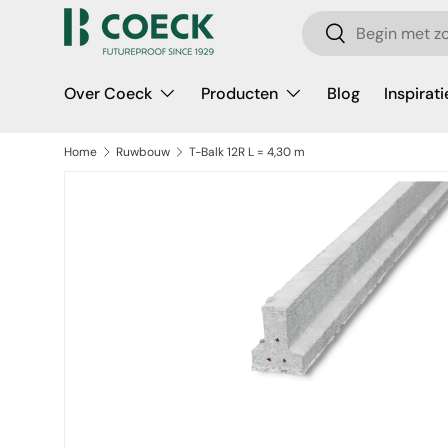
Zoeken
Ga naar inhoud
Zoeken
Over Coeck
Producten
Blog
Inspirati
Home
Ruwbouw
T-Balk 12R L = 4,30 m
a direct naar productinformatie