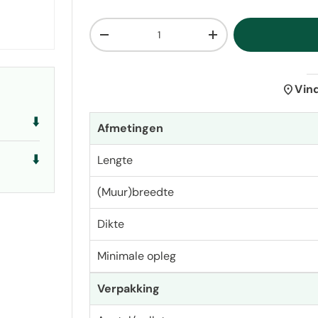
Aantal
Verlaag de hoeveelheid
Verhoog de hoeveelh
location_on
Vin
⬇️
Afmetingen
⬇️
Lengte
(Muur)breedte
Dikte
Minimale opleg
Verpakking