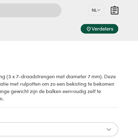
NL
Mandje
location_on
Verdelers
ng (3 x 7-draadstrengen met diameter 7 mm). Deze
natie met vulpotten om zo een bekisting te bekomen
nge gewicht zijn de balken eenvoudig zelf te
n.