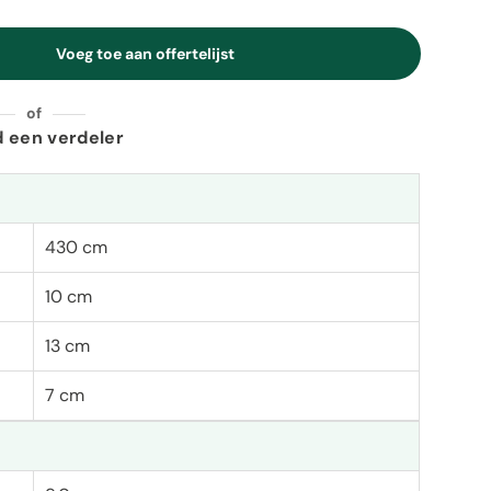
Voeg toe aan offertelijst
eid
of
d een verdeler
430 cm
10 cm
13 cm
7 cm