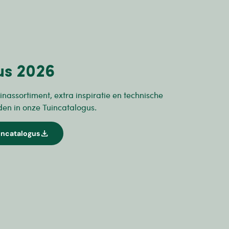
us 2026
inassortiment, extra inspiratie en technische
den in onze Tuincatalogus.
download
incatalogus