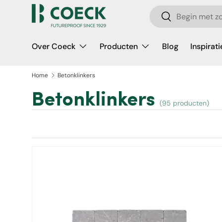
Zoeken
Ga naar inhoud
Zoeken
Over Coeck
Producten
Blog
Inspirati
Home
Betonklinkers
Betonklinkers
(95 producten)