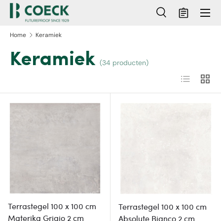
Menu
Ga naar inhoud
Zoeken
Mandje
Zoeken
Zoeken
Home
Keramiek
Keramiek
(34 producten)
Lijst
Raste
Terrastegel 100 x 100 cm
Terrastegel 100 x 100 cm
Materika Grigio 2 cm
Absolute Bianco 2 cm