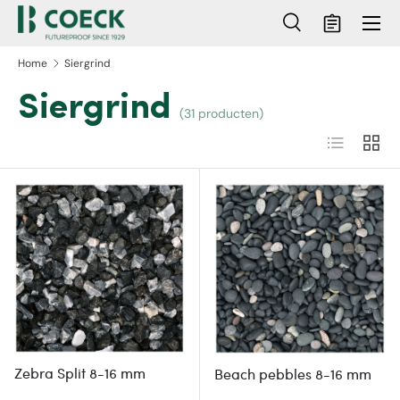
Menu
Ga naar inhoud
Zoeken
Mandje
Zoeken
Zoeken
Home
Siergrind
Siergrind
(31 producten)
Lijst
Raste
Zebra Split 8-16 mm
Beach pebbles 8-16 mm