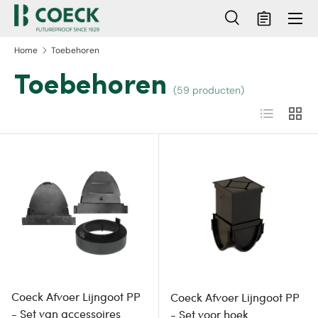
Menu
Ga naar inhoud
Zoeken
Mandje
Zoeken
Zoeken
Home
Toebehoren
Toebehoren
(59 producten)
Lijst
Raste
Coeck Afvoer Lijngoot PP
Coeck Afvoer Lijngoot PP
- Set van accessoires
- Set voor hoek