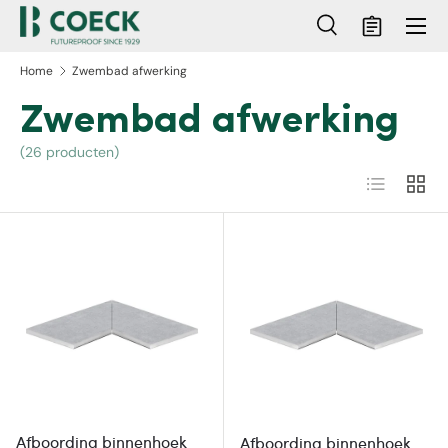
Menu
Ga naar inhoud
Zoeken
Mandje
Zoeken
Zoeken
Home
Zwembad afwerking
Zwembad afwerking
(26 producten)
Lijst
Raste
Afboording binnenhoek
Afboording binnenhoek