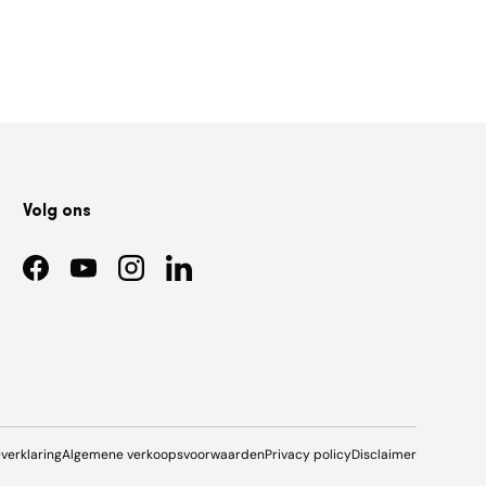
Volg ons
Facebook
YouTube
Instagram
LinkedIn
everklaring
Algemene verkoopsvoorwaarden
Privacy policy
Disclaimer