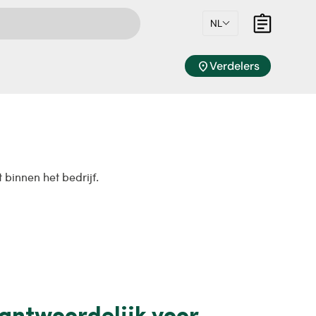
NL
Mandje
location_on
Verdelers
 binnen het bedrijf.
antwoordelijk voor...