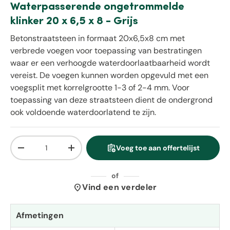
Waterpasserende ongetrommelde
klinker 20 x 6,5 x 8 - Grijs
Betonstraatsteen in formaat 20x6,5x8 cm met
verbrede voegen voor toepassing van bestratingen
waar er een verhoogde waterdoorlaatbaarheid wordt
vereist. De voegen kunnen worden opgevuld met een
voegsplit met korrelgrootte 1-3 of 2-4 mm. Voor
toepassing van deze straatsteen dient de ondergrond
ook voldoende waterdoorlatend te zijn.
Aantal
assignment_add
Voeg toe aan offertelijst
Verlaag de hoeveelheid
Verhoog de hoeveelheid
of
location_on
Vind een verdeler
Afmetingen