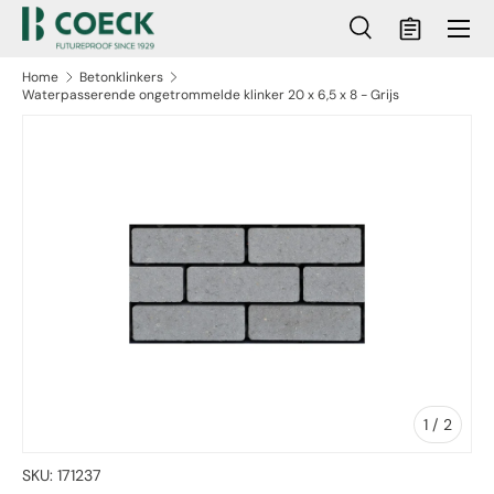
Menu
Ga naar inhoud
Zoeken
Mandje
Zoeken
Zoeken
Home
Betonklinkers
Waterpasserende ongetrommelde klinker 20 x 6,5 x 8 - Grijs
ct naar productinformatie
van
1
/
2
SKU:
171237