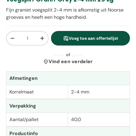
Fijn graniet voegsplit 2-4 mm is afkomstig uit Noorse
groeves en heeft een hoge hardheid.
Aantal
assignment_add
Voeg toe aan offertelijst
Verlaag de hoeveelheid
Verhoog de hoeveelheid
of
location_on
Vind een verdeler
Afmetingen
Korrelmaat
2-4 mm
Verpakking
Aantal/pallet
40.0
Productinfo