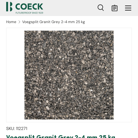
Menu
Ga naar inhoud
Zoeken
Mandje
Zoeken
Zoeken
Home
Voegsplit Granit Grey 2-4 mm 25 kg
ct naar productinformatie
SKU:
112271
Voegsplit Granit Grey 2-4 mm 25 kg