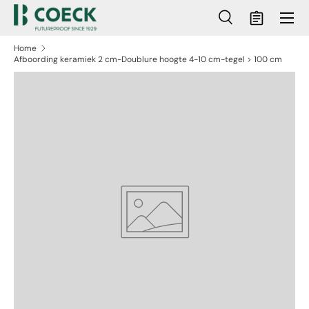
Menu
Ga naar inhoud
Zoeken
Mandje
Zoeken
Zoeken
Home
Afboording keramiek 2 cm-Doublure hoogte 4-10 cm-tegel > 100 cm