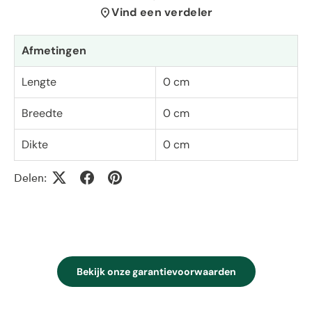
location_on
Vind een verdeler
Afmetingen
Lengte
0 cm
Breedte
0 cm
Dikte
0 cm
Delen:
Bekijk onze garantievoorwaarden