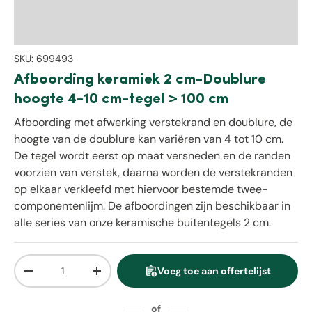
SKU:
699493
Afboording keramiek 2 cm-Doublure
hoogte 4-10 cm-tegel > 100 cm
Afboording met afwerking verstekrand en doublure, de
hoogte van de doublure kan variëren van 4 tot 10 cm.
De tegel wordt eerst op maat versneden en de randen
voorzien van verstek, daarna worden de verstekranden
op elkaar verkleefd met hiervoor bestemde twee-
componentenlijm. De afboordingen zijn beschikbaar in
alle series van onze keramische buitentegels 2 cm.
Aantal
assignment_add
Voeg toe aan offertelijst
Verlaag de hoeveelheid
Verhoog de hoeveelheid
of