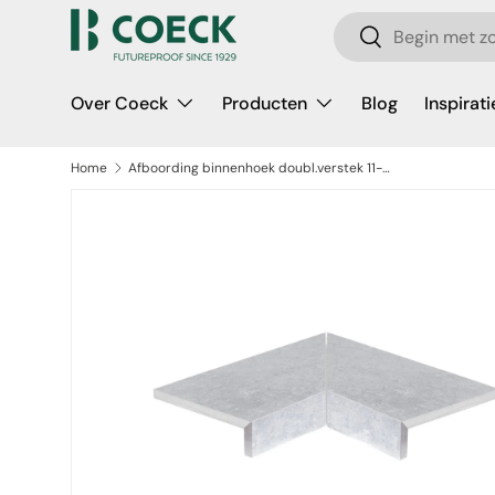
Zoeken
Ga naar inhoud
Zoeken
Over Coeck
Producten
Blog
Inspirati
Home
Afboording binnenhoek doubl.verstek 11-25 cm
a direct naar productinformatie