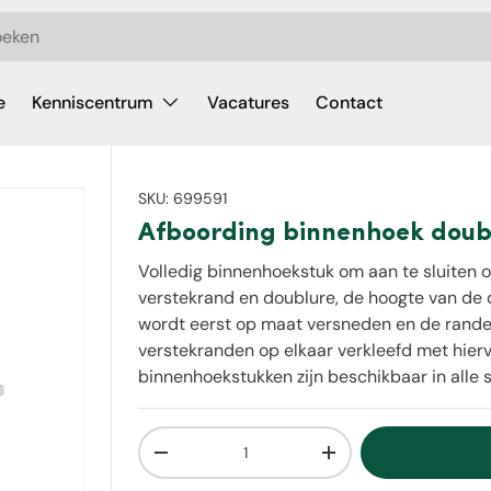
e
Kenniscentrum
Vacatures
Contact
SKU:
699591
Afboording binnenhoek doubl
Volledig binnenhoekstuk om aan te sluiten op
verstekrand en doublure, de hoogte van de d
wordt eerst op maat versneden en de rande
verstekranden op elkaar verkleefd met hi
binnenhoekstukken zijn beschikbaar in alle 
Aantal
Verlaag de hoeveelheid
Verhoog de hoeveelh