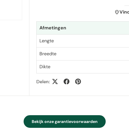
location_on
Vin
Afmetingen
Lengte
Breedte
Dikte
Delen:
Bekijk onze garantievoorwaarden