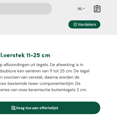
NL
Mandje
location_on
Verdelers
.verstek 11-25 cm
 afboordingen uit tegels. De afwerking is in
oublure kan variëren van 11 tot 25 cm. De tegel
n voorzien van verstek, daarna worden de
ervoor bestemde twee-componentenlijm. De
series van onze keramische buitentegels 2 cm.
assignment_add
Voeg toe aan offertelijst
eid