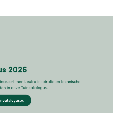
us 2026
inassortiment, extra inspiratie en technische
den in onze Tuincatalogus.
download
incatalogus