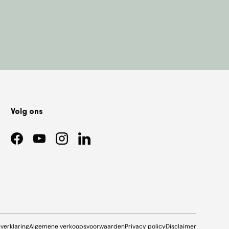
Volg ons
Facebook
YouTube
Instagram
LinkedIn
everklaring
Algemene verkoopsvoorwaarden
Privacy policy
Disclaimer