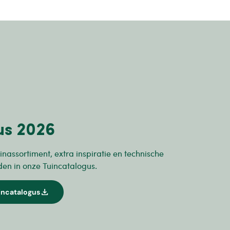
us 2026
inassortiment, extra inspiratie en technische
den in onze Tuincatalogus.
download
incatalogus