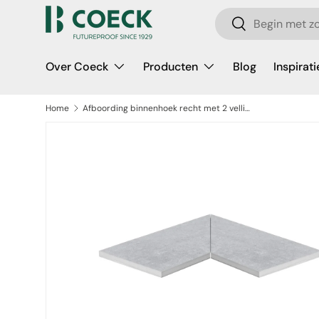
Zoeken
Ga naar inhoud
Zoeken
Over Coeck
Producten
Blog
Inspirati
Home
Afboording binnenhoek recht met 2 vellingkanten
a direct naar productinformatie