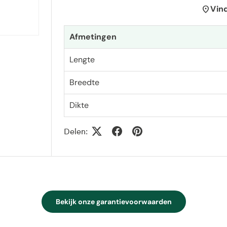
location_on
Vin
Afmetingen
Lengte
Breedte
Dikte
Delen:
Bekijk onze garantievoorwaarden