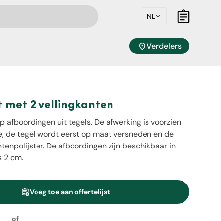
NL
Mandje
location_on
Verdelers
 met 2 vellingkanten
p afboordingen uit tegels. De afwerking is voorzien
e, de tegel wordt eerst op maat versneden en de
enpolijster. De afboordingen zijn beschikbaar in
s 2 cm.
assignment_add
Voeg toe aan offertelijst
eid
of