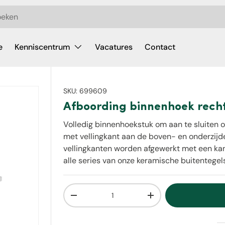
e
Kenniscentrum
Vacatures
Contact
SKU:
699609
Afboording binnenhoek recht
Volledig binnenhoekstuk om aan te sluiten o
met vellingkant aan de boven- en onderzijd
vellingkanten worden afgewerkt met een kant
alle series van onze keramische buitentegel
Aantal
Verlaag de hoeveelheid
Verhoog de hoeveelh