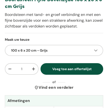
cm Grijs
Boordsteen met tand- en groef verbinding en met een
fijne bovenzijde voor een strakkere afwerking, kan zowel
zichtbaar als verdoken worden geplaatst.
Maak uw keuze
100 x 6 x 20 cm - Grijs
Aantal
Voeg toe aan offertelijst
Verlaag de hoeveelheid
Verhoog de hoeveelheid
of
location_on
Vind een verdeler
Afmetingen