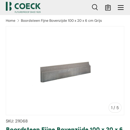
Menu
Ga naar inhoud
Zoeken
Mandje
Zoeken
Zoeken
Home
Boordsteen Fijne Bovenzijde 100 x 20 x 6 cm Grijs
ct naar productinformatie
van
1
/
5
SKU:
211068
Boordsteen Fijne Bovenzijde 100 x 20 x 6