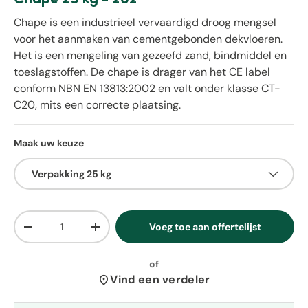
Chape is een industrieel vervaardigd droog mengsel
voor het aanmaken van cementgebonden dekvloeren.
Het is een mengeling van gezeefd zand, bindmiddel en
toeslagstoffen. De chape is drager van het CE label
conform NBN EN 13813:2002 en valt onder klasse CT-
C20, mits een correcte plaatsing.
Maak uw keuze
Verpakking 25 kg
Aantal
Voeg toe aan offertelijst
Verlaag de hoeveelheid
Verhoog de hoeveelheid
of
location_on
Vind een verdeler