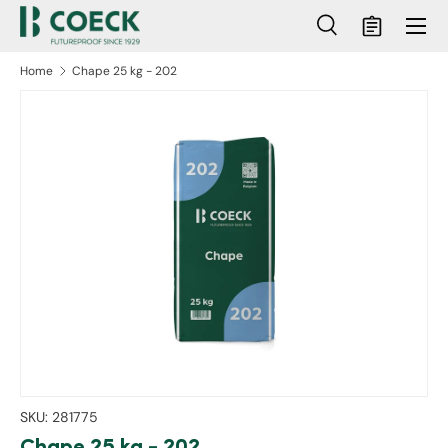
Menu
Ga naar inhoud
Zoeken
Mandje
Zoeken
Zoeken
Home
Chape 25 kg - 202
ct naar productinformatie
SKU:
281775
Chape 25 kg - 202