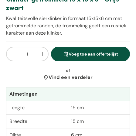
zwart
Kwaliteitsvolle sierklinker in formaat 15x15x6 cm met
getrommelde randen, de trommeling geeft een rustiek
karakter aan deze klinker.
Aantal
assignment_add
Voeg toe aan offertelijst
Verlaag de hoeveelheid
Verhoog de hoeveelheid
of
location_on
Vind een verdeler
Afmetingen
Lengte
15 cm
Breedte
15 cm
Dikte
6 cm