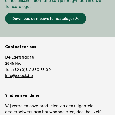
en technische informatie kan je terugvinden in onze
Tuincatalogus.
download
Download de nieuwe tuincatalogus
Contacteer ons
De Laetstraat 6
2845 Niel
Tel. +32 (0)3 / 880 75 00
info@coeck.be
Vind een verdeler
Wij verdelen onze producten via een uitgebreid
dealernetwerk aan bouwhandelaren, doe-het-zelf