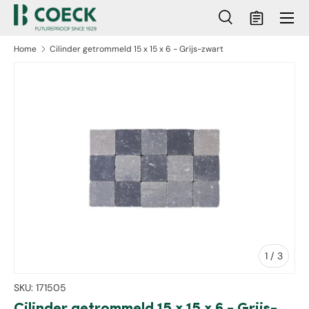
Menu
Ga naar inhoud
Zoeken
Mandje
Zoeken
Zoeken
Home
Cilinder getrommeld 15 x 15 x 6 - Grijs-zwart
ct naar productinformatie
van
1
/
3
SKU:
171505
Cilinder getrommeld 15 x 15 x 6 - Grijs-