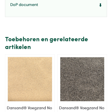
DoP document
⬇️
Toebehoren en gerelateerde
artikelen
Dansand® Voegzand No
Dansand® Voegzand No