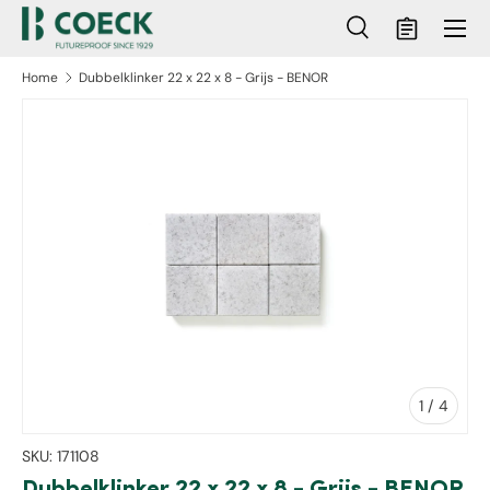
Menu
Ga naar inhoud
Zoeken
Mandje
Zoeken
Zoeken
Home
Dubbelklinker 22 x 22 x 8 - Grijs - BENOR
ct naar productinformatie
van
1
/
4
SKU:
171108
Dubbelklinker 22 x 22 x 8 - Grijs - BENOR