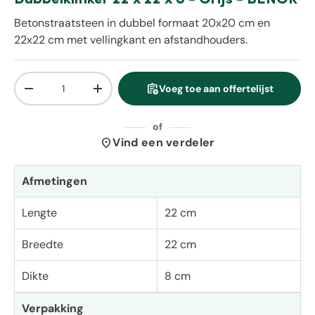
Betonstraatsteen in dubbel formaat 20x20 cm en
22x22 cm met vellingkant en afstandhouders.
Aantal
assignment_add
Voeg toe aan offertelijst
Verlaag de hoeveelheid
Verhoog de hoeveelheid
of
location_on
Vind een verdeler
Afmetingen
Lengte
22 cm
Breedte
22 cm
Dikte
8 cm
Verpakking