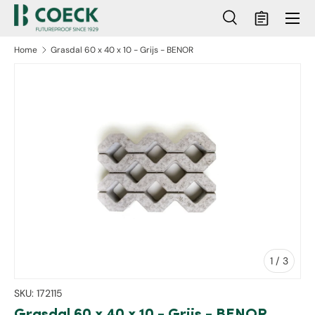
Menu
Ga naar inhoud
Zoeken
Mandje
Zoeken
Zoeken
Home
Grasdal 60 x 40 x 10 - Grijs - BENOR
ct naar productinformatie
van
1
/
3
SKU:
172115
Grasdal 60 x 40 x 10 - Grijs - BENOR