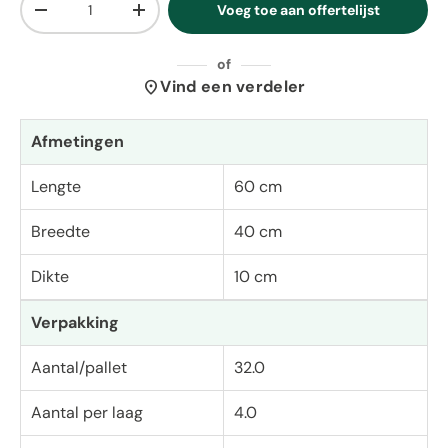
Voeg toe aan offertelijst
Verlaag de hoeveelheid
Verhoog de hoeveelheid
of
location_on
Vind een verdeler
Afmetingen
Lengte
60 cm
Breedte
40 cm
Dikte
10 cm
Verpakking
Aantal/pallet
32.0
Aantal per laag
4.0