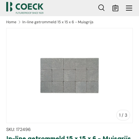
Menu
Ga naar inhoud
Zoeken
Mandje
Zoeken
Zoeken
Home
In-line getrommeld 15 x 15 x 6 - Muisgrijs
ct naar productinformatie
van
1
/
3
SKU:
172496
In-line getrommeld 15 x 15 x 6 - Muisgrijs