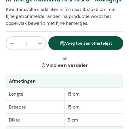
Kwaliteitsvolle sierklinker in formaat 15x15x6 cm met
fijne getrommelde randen, na productie wordt het
oppervlak bewerkt met fijne hamertjes.
Aantal
assignment_add
Voeg toe aan offertelijst
Verlaag de hoeveelheid
Verhoog de hoeveelheid
of
location_on
Vind een verdeler
Afmetingen
Lengte
15 cm
Breedte
15 cm
Dikte
6 cm