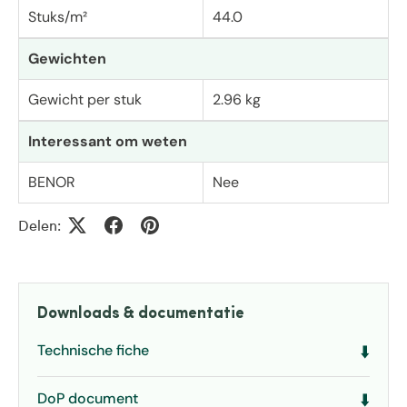
Stuks/m²
44.0
Gewichten
Gewicht per stuk
2.96 kg
Interessant om weten
BENOR
Nee
Delen:
Downloads & documentatie
Technische fiche
⬇️
DoP document
⬇️