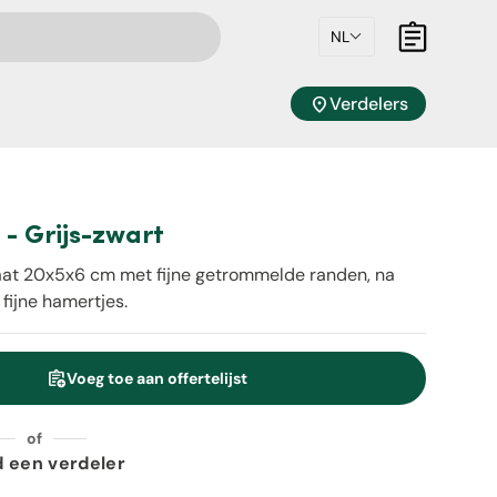
NL
Mandje
location_on
Verdelers
 - Grijs-zwart
ormaat 20x5x6 cm met fijne getrommelde randen, na
fijne hamertjes.
assignment_add
Voeg toe aan offertelijst
eid
of
d een verdeler