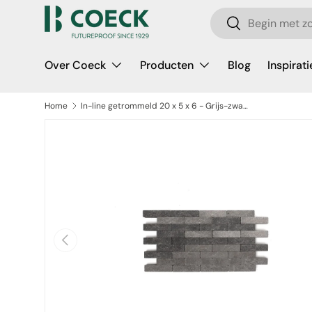
Zoeken
Ga naar inhoud
Zoeken
Over Coeck
Producten
Blog
Inspirati
Home
In-line getrommeld 20 x 5 x 6 - Grijs-zwart
a direct naar productinformatie
Vorige