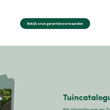
Bekijk onze garantievoorwaarden
Tuincatalog
Alle informatie over ons Tu