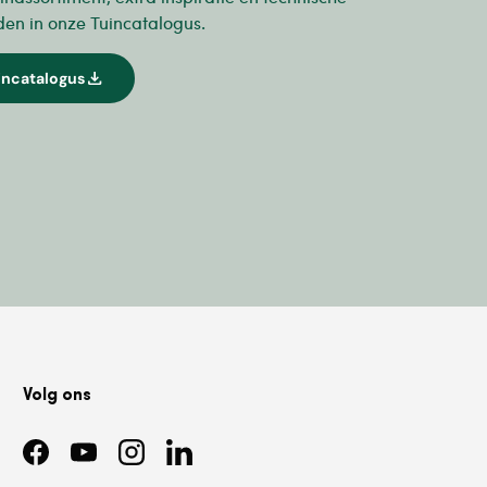
den in onze Tuincatalogus.
download
incatalogus
Volg ons
Facebook
YouTube
Instagram
LinkedIn