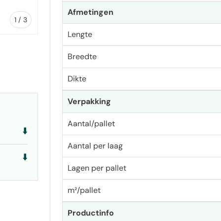
Afmetingen
van
1
/
3
Lengte
Breedte
Dikte
ave
llerij-weergave
Verpakking
Aantal/pallet
⬇️
Aantal per laag
⬇️
Lagen per pallet
m²/pallet
Productinfo