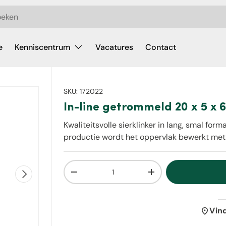
e
Kenniscentrum
Vacatures
Contact
SKU:
172022
In-line getrommeld 20 x 5 x 6
Kwaliteitsvolle sierklinker in lang, smal f
productie wordt het oppervlak bewerkt met 
Aantal
Volgende
Verlaag de hoeveelheid
Verhoog de hoeveelh
location_on
Vin