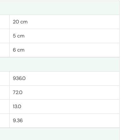
20 cm
5 cm
6 cm
936.0
72.0
13.0
9.36