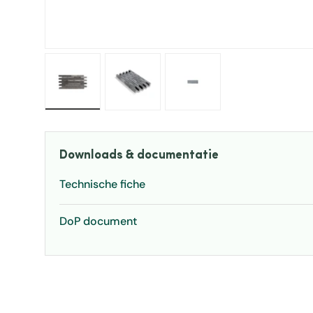
Laad afbeelding 1 in gallerij-weergave
Laad afbeelding 2 in gallerij-weerg
Laad afbeelding 3 in ga
Downloads & documentatie
Technische fiche
DoP document