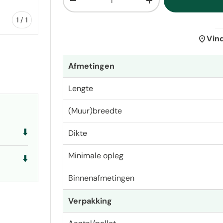
Verlaag de hoeveelheid
Verhoog de hoeveelh
van
1
/
1
location_on
Vin
Afmetingen
Lengte
(Muur)breedte
⬇️
Dikte
Minimale opleg
⬇️
Binnenafmetingen
Verpakking