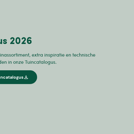
us 2026
inassortiment, extra inspiratie en technische
den in onze Tuincatalogus.
download
incatalogus