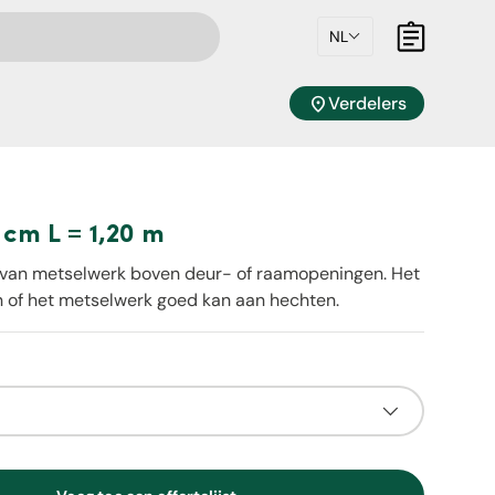
NL
Mandje
location_on
Verdelers
 cm L = 1,20 m
 van metselwerk boven deur- of raamopeningen. Het
n of het metselwerk goed kan aan hechten.