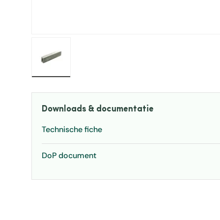
Laad afbeelding 1 in gallerij-weergave
Downloads & documentatie
Technische fiche
DoP document