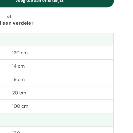
Voeg toe aan offertelijst
eid
of
d een verdeler
120 cm
14 cm
19 cm
20 cm
100 cm