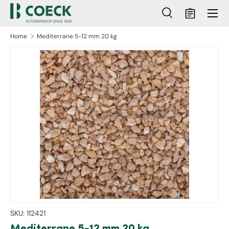
Menu
Ga naar inhoud
Zoeken
Mandje
Zoeken
Zoeken
Home
Mediterrane 5-12 mm 20 kg
ct naar productinformatie
SKU:
112421
Mediterrane 5-12 mm 20 kg