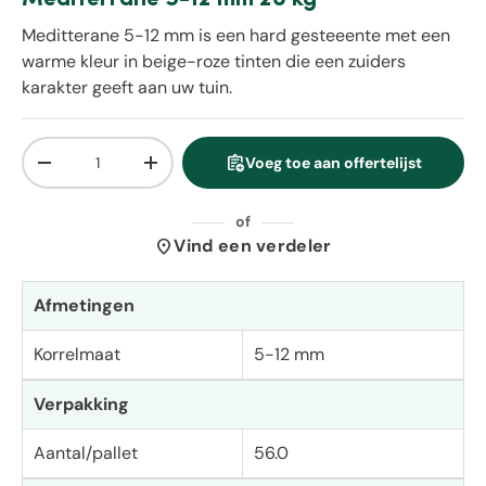
Meditterane 5-12 mm is een hard gesteeente met een
warme kleur in beige-roze tinten die een zuiders
karakter geeft aan uw tuin.
Aantal
assignment_add
Voeg toe aan offertelijst
Verlaag de hoeveelheid
Verhoog de hoeveelheid
of
location_on
Vind een verdeler
Afmetingen
Korrelmaat
5-12 mm
Verpakking
Aantal/pallet
56.0