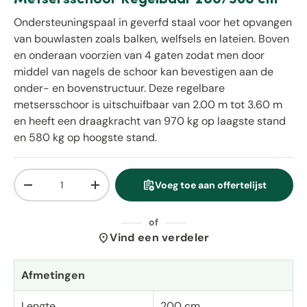
Ondersteuningspaal in geverfd staal voor het opvangen
van bouwlasten zoals balken, welfsels en lateien. Boven
en onderaan voorzien van 4 gaten zodat men door
middel van nagels de schoor kan bevestigen aan de
onder- en bovenstructuur. Deze regelbare
metsersschoor is uitschuifbaar van 2.00 m tot 3.60 m
en heeft een draagkracht van 970 kg op laagste stand
en 580 kg op hoogste stand.
Aantal
assignment_add
Voeg toe aan offertelijst
Verlaag de hoeveelheid
Verhoog de hoeveelheid
of
location_on
Vind een verdeler
Afmetingen
Lengte
200 cm