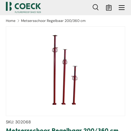
Menu
Ga naar inhoud
Zoeken
Mandje
Zoeken
Zoeken
Home
Metsersschoor Regelbaar 200/360 cm
ct naar productinformatie
SKU:
302068
Metsersschoor Regelbaar 200/360 cm