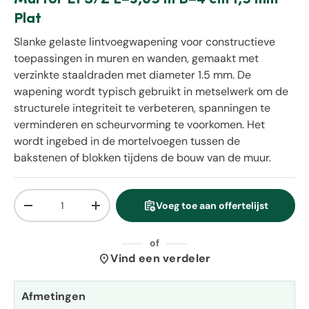
Plat
Slanke gelaste lintvoegwapening voor constructieve
toepassingen in muren en wanden, gemaakt met
verzinkte staaldraden met diameter 1.5 mm. De
wapening wordt typisch gebruikt in metselwerk om de
structurele integriteit te verbeteren, spanningen te
verminderen en scheurvorming te voorkomen. Het
wordt ingebed in de mortelvoegen tussen de
bakstenen of blokken tijdens de bouw van de muur.
Aantal
assignment_add
Voeg toe aan offertelijst
Verlaag de hoeveelheid
Verhoog de hoeveelheid
of
location_on
Vind een verdeler
Afmetingen