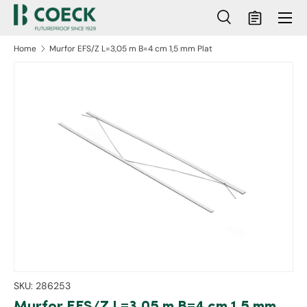
Menu
Ga naar inhoud
Zoeken
Mandje
Zoeken
Zoeken
Home
Murfor EFS/Z L=3,05 m B=4 cm 1,5 mm Plat
ct naar productinformatie
SKU:
286253
Murfor EFS/Z L=3,05 m B=4 cm 1,5 mm