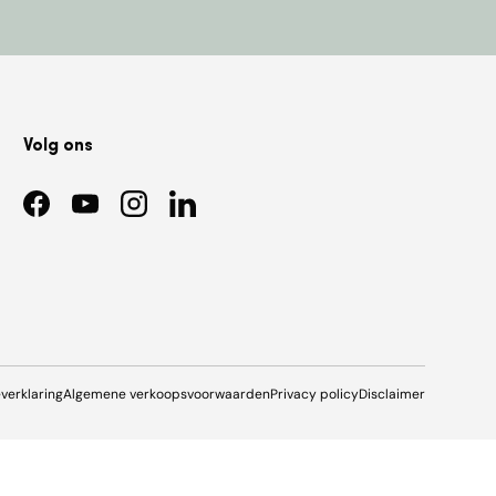
Volg ons
Facebook
YouTube
Instagram
LinkedIn
everklaring
Algemene verkoopsvoorwaarden
Privacy policy
Disclaimer