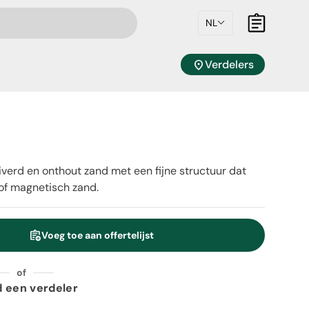
NL
Mandje
location_on
Verdelers
iverd en onthout zand met een fijne structuur dat
 of magnetisch zand.
assignment_add
Voeg toe aan offertelijst
eid
of
d een verdeler