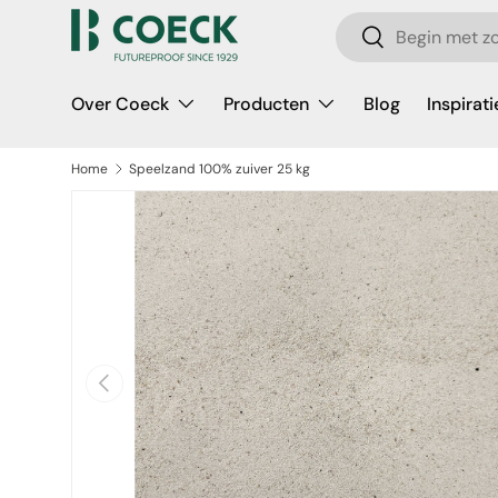
Zoeken
Ga naar inhoud
Zoeken
Over Coeck
Producten
Blog
Inspirati
Home
Speelzand 100% zuiver 25 kg
a direct naar productinformatie
Vorige