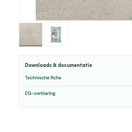
Laad afbeelding 1 in gallerij-weergave
Laad afbeelding 2 in gallerij-weerg
Downloads & documentatie
Technische fiche
EG-verklaring