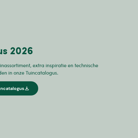
us 2026
inassortiment, extra inspiratie en technische
den in onze Tuincatalogus.
download
incatalogus