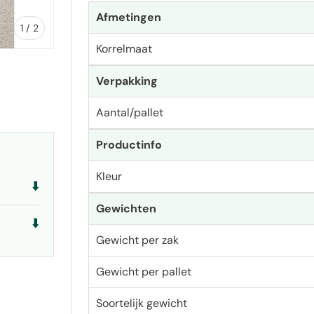
Afmetingen
van
1
/
2
Korrelmaat
Verpakking
Aantal/pallet
ave
Productinfo
Kleur
⬇️
Gewichten
⬇️
Gewicht per zak
Gewicht per pallet
Soortelijk gewicht