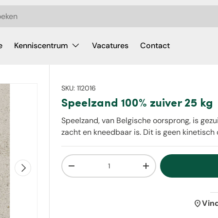
e
Kenniscentrum
Vacatures
Contact
SKU:
112016
Speelzand 100% zuiver 25 kg
Speelzand, van Belgische oorsprong, is gezu
zacht en kneedbaar is. Dit is geen kinetisch
Aantal
Volgende
Verlaag de hoeveelheid
Verhoog de hoeveelh
location_on
Vin