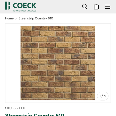
Menu
Ga naar inhoud
Zoeken
Mandje
Zoeken
Zoeken
Home
Steenstrip Country 610
ct naar productinformatie
van
1
/
2
SKU:
330100
Steenstrip Country 610