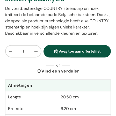
De vorstbestendige COUNTRY steenstrip en hoek
imiteert de befaamde oude Belgische baksteen. Dankzij
de speciale productietechnologie heeft elke COUNTRY
steenstrip en hoek zijn eigen unieke karakter.
Beschikbaar in verschillende kleuren en texturen.
Aantal
assignment_add
Voeg toe aan offertelijst
Verlaag de hoeveelheid
Verhoog de hoeveelheid
of
location_on
Vind een verdeler
Afmetingen
Lengte
20.50 cm
Breedte
6.20 cm