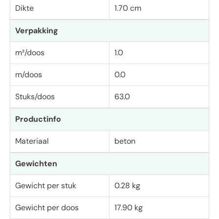
Dikte
1.70 cm
Verpakking
m²/doos
1.0
m/doos
0.0
Stuks/doos
63.0
Productinfo
Materiaal
beton
Gewichten
Gewicht per stuk
0.28 kg
Gewicht per doos
17.90 kg