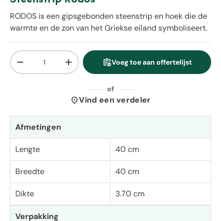
RODOS is een gipsgebonden steenstrip en hoek die de
warmte en de zon van het Griekse eiland symboliseert.
Aantal
assignment_add
Voeg toe aan offertelijst
Verlaag de hoeveelheid
Verhoog de hoeveelheid
of
location_on
Vind een verdeler
Afmetingen
Lengte
40 cm
Breedte
40 cm
Dikte
3.70 cm
Verpakking