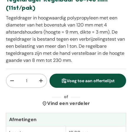
(11st/pak)
Tegeldrager in hoogwaardig polypropyleen met een
diameter van het bovenstuk van 120 mm met 4
afstandshouders (hoogte = 9 mm, dikte = 3 mm). De
tegeldrager is bestand tegen een verbrijzelingstest van
een belasting van meer dan 1 ton. De regelbare
tegeldragers zijn met de hand verstelbaar in de hoogte
gaande van 8 mm tot 230 mm.
Aantal
assignment_add
Voeg toe aan offertelijst
Verlaag de hoeveelheid
Verhoog de hoeveelheid
of
location_on
Vind een verdeler
Afmetingen