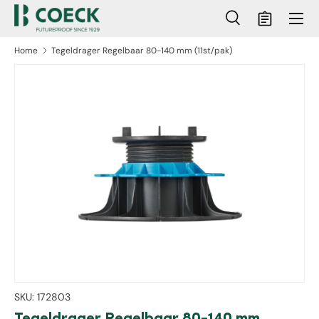
Menu
Ga naar inhoud
Zoeken
Mandje
Zoeken
Zoeken
Home
Tegeldrager Regelbaar 80-140 mm (11st/pak)
ct naar productinformatie
SKU:
172803
Tegeldrager Regelbaar 80-140 mm