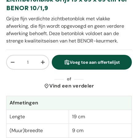
BENOR 10/1,9
Grijze fijn verdichte zichtbetonblok met vlakke
afwerking, die fijn wordt opgevoegd en geen verdere
afwerking behoeft. Deze betonblok voldoet aan de
strenge kwaliteitseisen van het BENOR-keurmerk.
Aantal
assignment_add
Voeg toe aan offertelijst
Verlaag de hoeveelheid
Verhoog de hoeveelheid
of
location_on
Vind een verdeler
Afmetingen
Lengte
19 cm
(Muur)breedte
9 cm