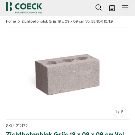
Menu
Ga naar inhoud
Zoeken
Mandje
Zoeken
Zoeken
Home
Zichtbetonblok Grijs 19 x 09 x 09 cm Vol BENOR 10/1,9
ct naar productinformatie
van
1
/
6
SKU:
212172
Zichtbetonblok Grijs 19 x 09 x 09 cm Vol