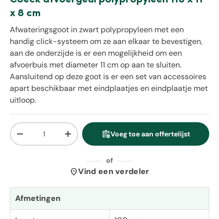
x 8 cm
Afwateringsgoot in zwart polypropyleen met een
handig click-systeem om ze aan elkaar te bevestigen,
aan de onderzijde is er een mogelijkheid om een
afvoerbuis met diameter 11 cm op aan te sluiten.
Aansluitend op deze goot is er een set van accessoires
apart beschikbaar met eindplaatjes en eindplaatje met
uitloop.
Aantal
assignment_add
Voeg toe aan offertelijst
Verlaag de hoeveelheid
Verhoog de hoeveelheid
of
location_on
Vind een verdeler
Afmetingen