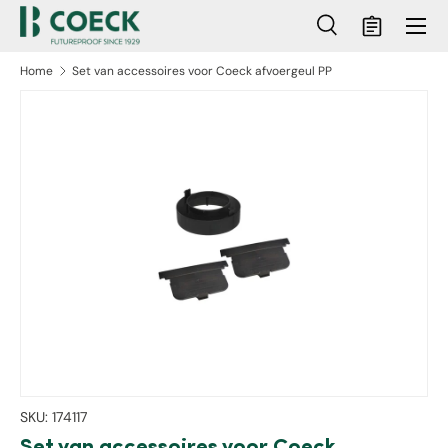
Menu
Ga naar inhoud
Zoeken
Mandje
Zoeken
Zoeken
Home
Set van accessoires voor Coeck afvoergeul PP
ct naar productinformatie
SKU:
174117
Set van accessoires voor Coeck