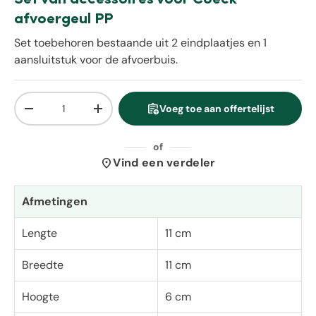
afvoergeul PP
Set toebehoren bestaande uit 2 eindplaatjes en 1
aansluitstuk voor de afvoerbuis.
Aantal
assignment_add
Voeg toe aan offertelijst
Verlaag de hoeveelheid
Verhoog de hoeveelheid
of
location_on
Vind een verdeler
Afmetingen
Lengte
11 cm
Breedte
11 cm
Hoogte
6 cm