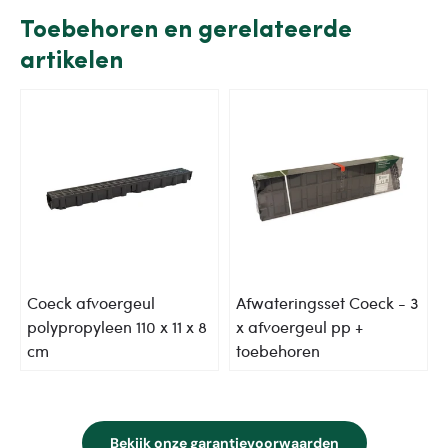
Toebehoren en gerelateerde
artikelen
Coeck afvoergeul
Afwateringsset Coeck - 3
polypropyleen 110 x 11 x 8
x afvoergeul pp +
cm
toebehoren
Bekijk onze garantievoorwaarden