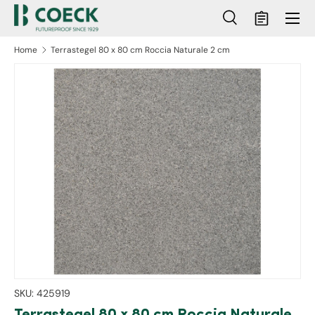
Menu
Ga naar inhoud
Zoeken
Mandje
Zoeken
Zoeken
Home
Terrastegel 80 x 80 cm Roccia Naturale 2 cm
ct naar productinformatie
SKU:
425919
Terrastegel 80 x 80 cm Roccia Naturale