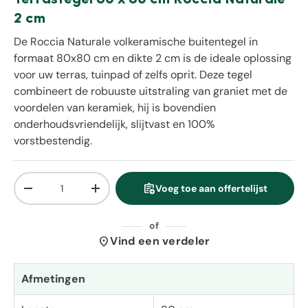
2 cm
De Roccia Naturale volkeramische buitentegel in
formaat 80x80 cm en dikte 2 cm is de ideale oplossing
voor uw terras, tuinpad of zelfs oprit. Deze tegel
combineert de robuuste uitstraling van graniet met de
voordelen van keramiek, hij is bovendien
onderhoudsvriendelijk, slijtvast en 100%
vorstbestendig.
Aantal
assignment_add
Voeg toe aan offertelijst
Verlaag de hoeveelheid
Verhoog de hoeveelheid
of
location_on
Vind een verdeler
Afmetingen