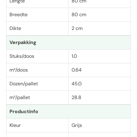
Lengte
80 cm
Breedte
80 cm
Dikte
2 cm
Verpakking
Stuks/doos
1.0
m²/doos
0.64
Dozen/pallet
45.0
m²/pallet
28.8
Productinfo
Kleur
Grijs