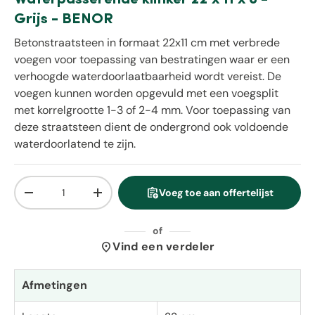
Grijs - BENOR
Betonstraatsteen in formaat 22x11 cm met verbrede
voegen voor toepassing van bestratingen waar er een
verhoogde waterdoorlaatbaarheid wordt vereist. De
voegen kunnen worden opgevuld met een voegsplit
met korrelgrootte 1-3 of 2-4 mm. Voor toepassing van
deze straatsteen dient de ondergrond ook voldoende
waterdoorlatend te zijn.
Aantal
assignment_add
Voeg toe aan offertelijst
Verlaag de hoeveelheid
Verhoog de hoeveelheid
of
location_on
Vind een verdeler
Afmetingen