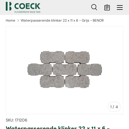
Menu
Ga naar inhoud
Zoeken
Mandje
Zoeken
Zoeken
Home
Waterpasserende klinker 22 x 11 x 6 - Grijs - BENOR
ct naar productinformatie
van
1
/
4
SKU:
171206
Waterpasserende klinker 22 x 11 x 6 -