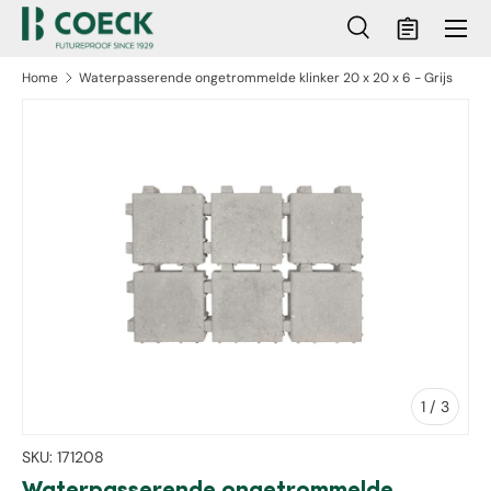
Menu
Ga naar inhoud
Zoeken
Mandje
Zoeken
Zoeken
Home
Waterpasserende ongetrommelde klinker 20 x 20 x 6 - Grijs
ct naar productinformatie
van
1
/
3
SKU:
171208
Waterpasserende ongetrommelde