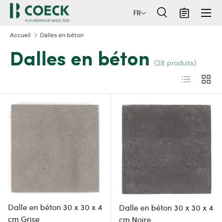
Menu
FR
ller au contenu
Recherche
Panier
Recherche
Rechercher
Accueil
Dalles en béton
Dalles en béton
(28 produits)
Liste
Grille
Dalle en béton 30 x 30 x 4
Dalle en béton 30 x 30 x 4
cm Grise
cm Noire