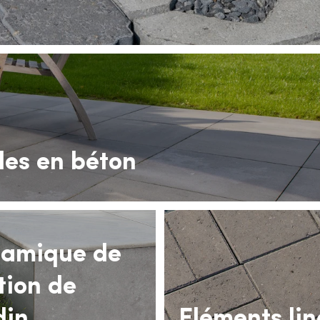
les en béton
amique de
ition de
din
Eléments lin