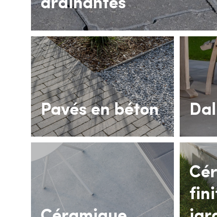
drainantes
Pavés en béton
Dal
Cér
fin
Céramique
jar