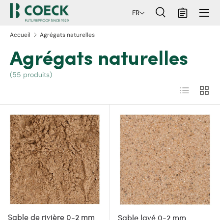
Menu
FR
ller au contenu
Recherche
Panier
Recherche
Rechercher
Accueil
Agrégats naturelles
Agrégats naturelles
(55 produits)
Liste
Grille
Sable de rivière 0-2 mm
Sable lavé 0-2 mm