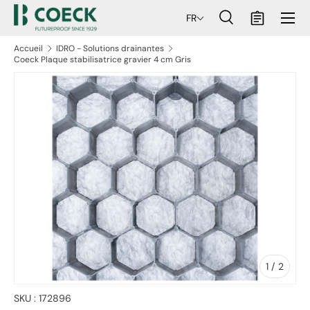
Menu
FR
ller au contenu
Recherche
Panier
Recherche
Rechercher
Accueil
IDRO - Solutions drainantes
Coeck Plaque stabilisatrice gravier 4 cm Gris
aux informations produits
de
1
/
2
SKU :
172896