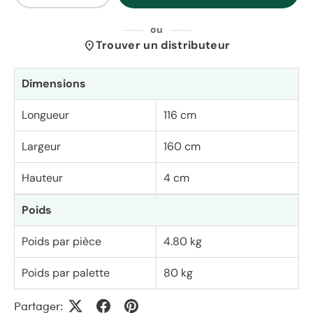
ou
location_on
Trouver un distributeur
Dimensions
Longueur
116 cm
Largeur
160 cm
Hauteur
4 cm
Poids
Poids par pièce
4.80 kg
Poids par palette
80 kg
Partager: