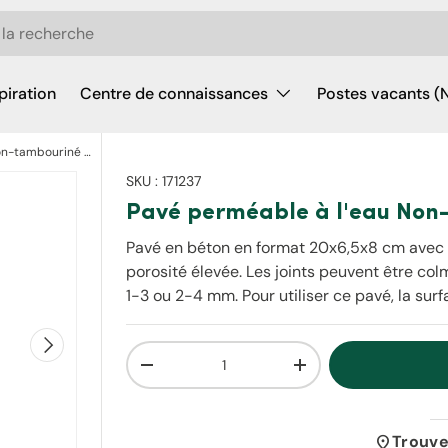
piration
Centre de connaissances
Postes vacants (
Pavé perméable à l'eau Non-tambouriné 20 x 6,5 x 8 - Gris
SKU :
171237
Pavé perméable à l'eau Non-t
Pavé en béton en format 20x6,5x8 cm avec l
porosité élevée. Les joints peuvent être col
1-3 ou 2-4 mm. Pour utiliser ce pavé, la su
Suivant
Qté
Diminuer la quantité
Augmenter la quantit
location_on
Trouve