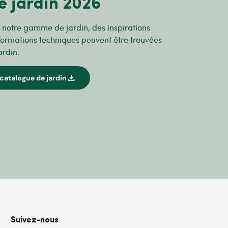
e jardin 2026
r notre gamme de jardin, des inspirations
formations techniques peuvent être trouvées
ardin.
download
catalogue de jardin
Suivez-nous