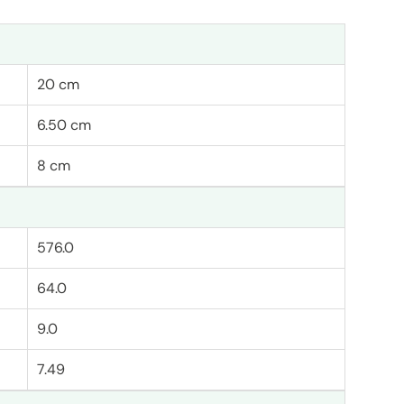
20 cm
6.50 cm
8 cm
576.0
64.0
9.0
7.49