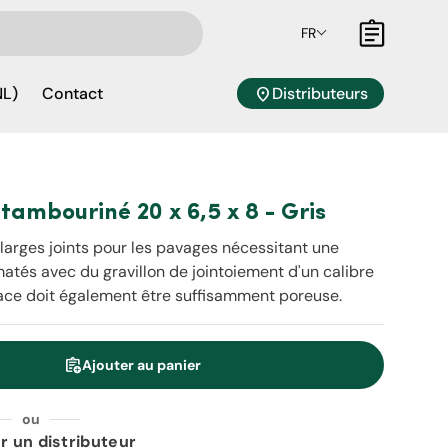
FR
Panier
location_on
Distributeurs
NL)
Contact
ambouriné 20 x 6,5 x 8 - Gris
arges joints pour les pavages nécessitant une
matés avec du gravillon de jointoiement d'un calibre
rface doit également être suffisamment poreuse.
assignment_add
Ajouter au panier
é
ou
r un distributeur