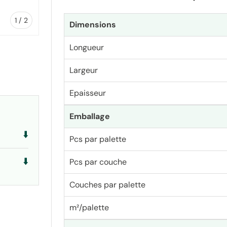
de
1
/
2
Dimensions
Longueur
Largeur
lerie
Epaisseur
Emballage
⬇️
Pcs par palette
⬇️
Pcs par couche
Couches par palette
m²/palette