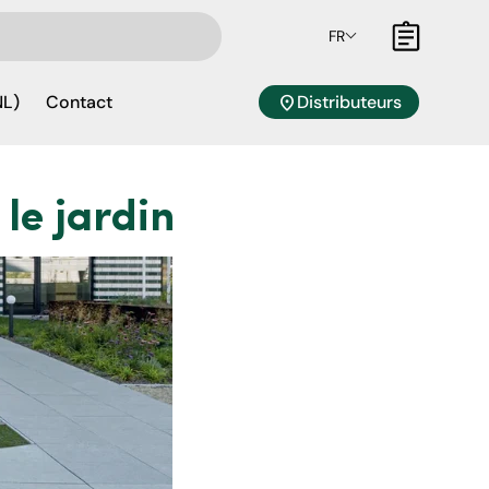
FR
Panier
location_on
Distributeurs
NL)
Contact
 le jardin