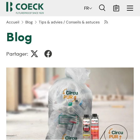
Menu
FR
ller au contenu
Recherche
Panier
Recherche
Rechercher
Accueil
Blog
Tips & advies / Conseils & astuces
Blog
Partager: