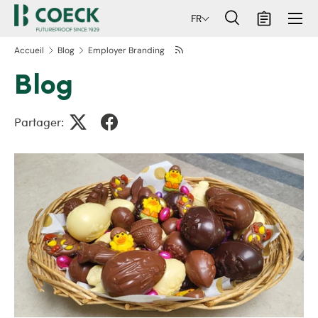
Menu
FR
ller au contenu
Recherche
Panier
Recherche
Rechercher
Accueil
Blog
Employer Branding
Blog
Partager: