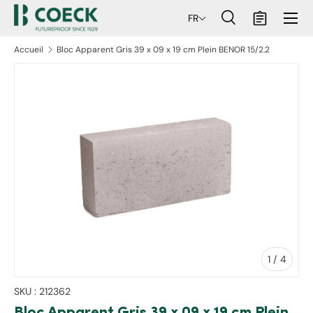
Menu
FR
ller au contenu
Recherche
Panier
Recherche
Rechercher
Accueil
Bloc Apparent Gris 39 x 09 x 19 cm Plein BENOR 15/2.2
aux informations produits
de
1
/
4
SKU :
212362
Bloc Apparent Gris 39 x 09 x 19 cm Plein