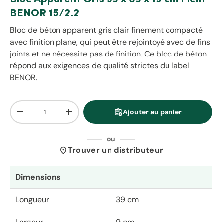
BENOR 15/2.2
Bloc de béton apparent gris clair finement compacté
avec finition plane, qui peut être rejointoyé avec de fins
joints et ne nécessite pas de finition. Ce bloc de béton
répond aux exigences de qualité strictes du label
BENOR.
Qté
assignment_add
Ajouter au panier
Diminuer la quantité
Augmenter la quantité
ou
location_on
Trouver un distributeur
Dimensions
Longueur
39 cm
Largeur
9 cm