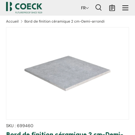
Menu
FR
ller au contenu
Recherche
Panier
Recherche
Rechercher
Accueil
Bord de finition céramique 2 cm-Demi-arrondi
aux informations produits
SKU :
699460
Bord de finition céramique 2 cm-Demi-