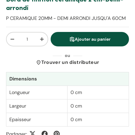
arrondi
P CERAMIQUE 20MM - DEMI ARRONDI JUSQU'A 60CM
Qté
assignment_add
Ajouter au panier
Diminuer la quantité
Augmenter la quantité
ou
location_on
Trouver un distributeur
Dimensions
Longueur
0 cm
Largeur
0 cm
Epaisseur
0 cm
Partager: